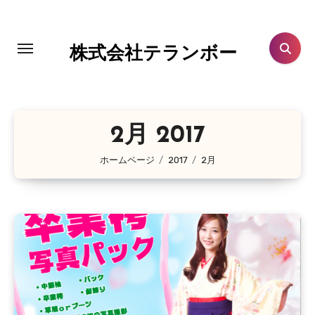
コ
ン
テ
株式会社テランボー
ン
ツ
に
ス
2月 2017
キ
ホームページ
2017
2月
ッ
プ