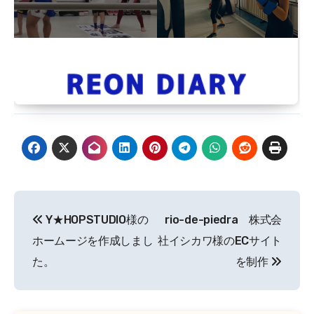
投
Y★HOPSTUDIO様の
rio-de-piedra 株式会
稿
ホームージを作成しまし
社イシカワ様のECサイト
ナ
た。
を制作
ビ