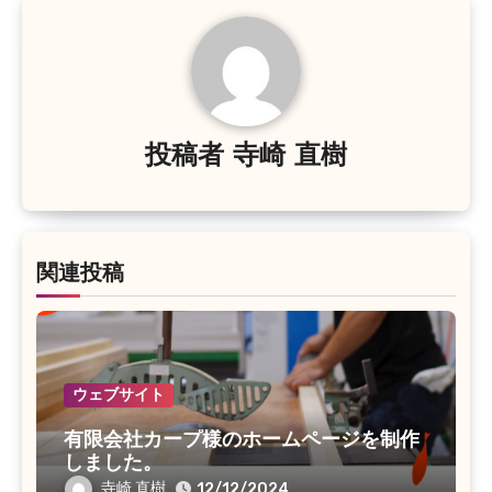
ゲ
ー
シ
ョ
投稿者
寺崎 直樹
ン
関連投稿
ウェブサイト
有限会社カープ様のホームページを制作
しました。
寺崎 直樹
12/12/2024