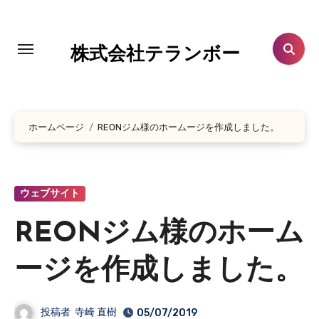
コ
ン
テ
株式会社テランボー
ン
ツ
に
ホームページ
REONジム様のホームージを作成しました。
ス
キ
ッ
プ
ウェブサイト
REONジム様のホーム
ージを作成しました。
投稿者
寺崎 直樹
05/07/2019