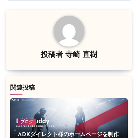
ビ
ゲ
ー
シ
ョ
投稿者
寺崎 直樹
ン
関連投稿
ブログ
ADKダイレクト様のホームページを制作