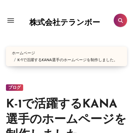
コ
ン
テ
株式会社テランボー
ン
ツ
に
ホームページ
ス
K-1で活躍するKANA選手のホームページを制作しました。
キ
ッ
プ
ブログ
K-1で活躍するKANA
選手のホームページを