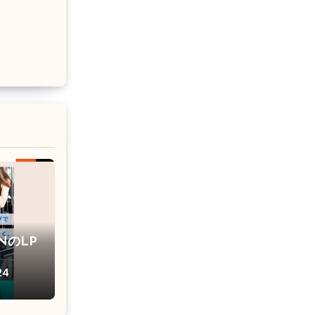
NのLP
24