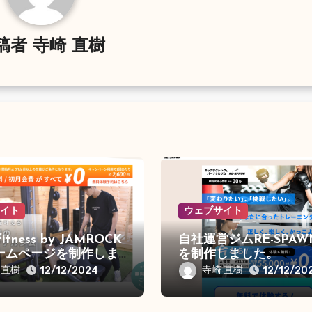
稿者
寺崎 直樹
サイト
ウェブサイト
fitness by JAMROCK
自社運営ジムRE-SPAW
ームページを制作しま
を制作しました。
 直樹
寺崎 直樹
12/12/2024
12/12/20