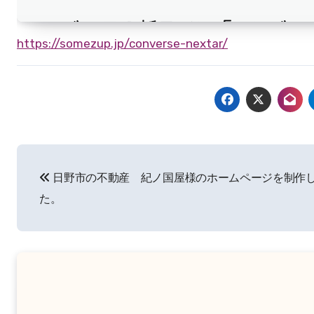
https://somezup.jp/converse-nextar/
投
日野市の不動産 紀ノ国屋様のホームページを制作
稿
た。
ナ
ビ
ゲ
ー