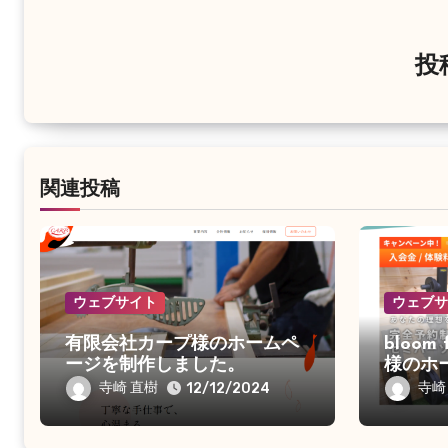
シ
ョ
投
ン
関連投稿
ウェブサイト
ウェブ
有限会社カープ様のホームペ
bloom 
ージを制作しました。
様のホ
した。
寺崎 直樹
寺崎
12/12/2024